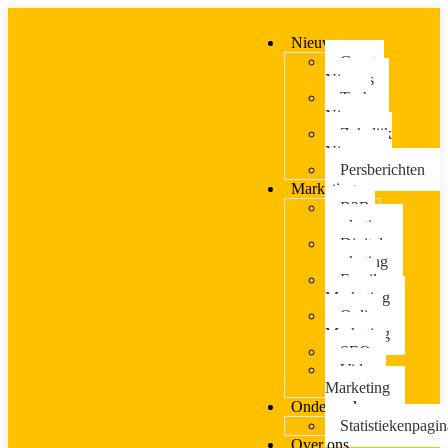
Nieuws
Crypto
Nieuws
Tech
Nieuws
Zakelijk
Nieuws
Persberichten
Marketing
B2B-
marketing
Digitale
marketing
Email
Marketing
Online
Marketing
SEO
Video
Marketing
Onderzoek
Statistiekenpagin
Over ons